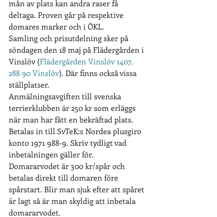
mån av plats kan andra raser få 
deltaga. Proven går på respektive 
domares marker och i ÖKL.
Samling och prisutdelning sker på 
söndagen den 18 maj på Flädergården i 
Vinslöv (
Flädergården Vinslöv 1407, 
288 90 Vinslöv
). Där finns också vissa 
ställplatser.
Anmälningsavgiften till svenska 
terrierklubben är 250 kr som erläggs 
när man har fått en bekräftad plats. 
Betalas in till SvTeK:s Nordea plusgiro 
konto 1971 988-9. Skriv tydligt vad 
inbetalningen gäller för. 
Domararvodet är 300 kr/spår och 
betalas direkt till domaren före 
spårstart. Blir man sjuk efter att spåret 
är lagt så är man skyldig att inbetala 
domararvodet.