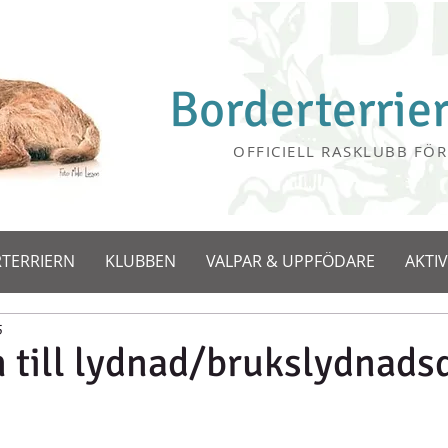
Borderterrie
OFFICIELL RASKLUBB FÖR
TERRIERN
KLUBBEN
VALPAR & UPPFÖDARE
AKTIV
5
 till lydnad/brukslydnads