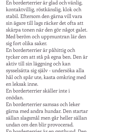
En borderterrier är glad och vänlig,
kontaktvillig, röstkänslig, klok och
stabil. Eftersom den gärna vill vara
sin ägare till lags räcker det ofta att
skärpa tonen när den gör något galet.
Med beröm och uppmuntran lär den
sig fort olika saker.
En borderterrier är påhittig och
tycker om att stå på egna ben. Den är
aktiv till sin läggning och kan
sysselsätta sig själv - undersöka alla
hål och spår ute, kasta omkring med
en leksak inne.
En borderterrier skäller inte i
onödan.
En borderterrier samsas och leker
gärna med andra hundar. Den startar
sällan slagsmål men går heller sällan
undan om den blir provocerad.
En borderterrier är en grythund. Den