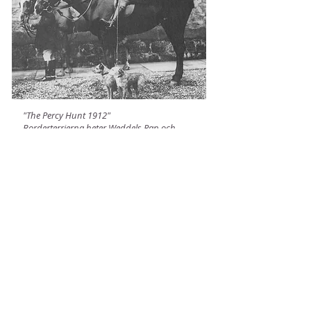
"The Percy Hunt 1912"
Borderterrierna heter Weddels Rap och
Nailer, och de finns bakom många av
dagens borderterrier.
Historik
Borderterriern härstammar från de gamla
jaktterrier som fanns i gränstrakterna
mellan England och Skottland (The Border
District).
Den användes som skadedjurs-
bekämpare, främst på räv, och skulle orka
följa jaktlaget under en dag och ändå ha
krafter kvar att gå ner i grytet, om räven
tog sin tillflykt dit. Därför behövdes en