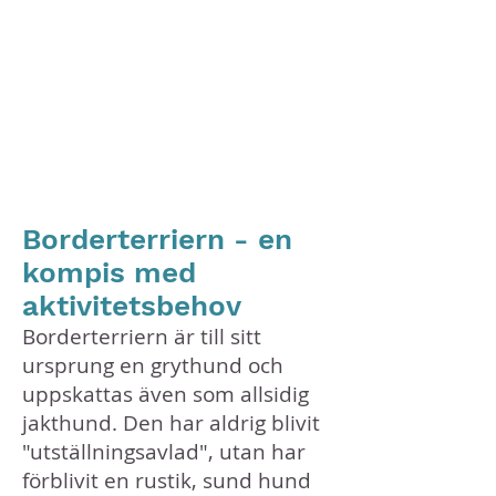
"En stor hund i liten förpackning"
"En gång borderterrier alltid
borderterrier"
Här kan du läsa mer om rasen vi älskar!
RASSTANDARD
Borderterriern - en
kompis med
aktivitetsbehov
Borderterriern är till sitt
ursprung en grythund och
uppskattas även som allsidig
jakthund. Den har aldrig blivit
"utställningsavlad", utan har
förblivit en rustik, sund hund