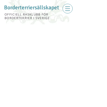
Borderterriersällskapet
OFFICIELL RASKLUBB FÖR
BORDERTERRIER I SVERIGE
EN KOMPIS MED
AKTIVITETSBEHOV
​”Never a better worker in the field, never
a better companion by the fire”