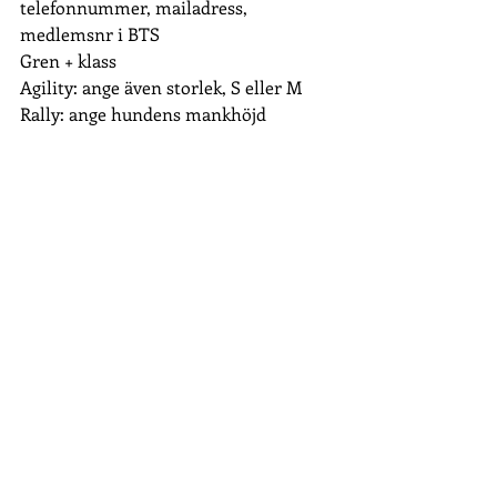
telefonnummer, mailadress, 
medlemsnr i BTS
Gren + klass
Agility: ange även storlek, S eller M
Rally: ange hundens mankhöjd
Betala
 till pg 67 89 52-3 
(Borderterriersällskapet) 
senast 25/4
Ange hundens namn + KM agility, 
lydnad, rally eller nosework
Lydnad: 175kr/ startklass
250kr/ klass 1-2
300kr/ klass 3
100kr/ novisklass
Rally: 170kr/start
Nosework: 400kr
Agility och hopp: 85kr/lopp