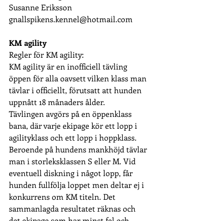
Susanne Eriksson 
gnallspikens.kennel@hotmail.com
KM agility
Regler för KM agility:
KM agility är en inofficiell tävling 
öppen för alla oavsett vilken klass man 
tävlar i officiellt, förutsatt att hunden 
uppnått 18 månaders ålder.
Tävlingen avgörs på en öppenklass 
bana, där varje ekipage kör ett lopp i 
agilityklass och ett lopp i hoppklass. 
Beroende på hundens mankhöjd tävlar 
man i storleksklassen S eller M. Vid 
eventuell diskning i något lopp, får 
hunden fullfölja loppet men deltar ej i 
konkurrens om KM titeln. Det 
sammanlagda resultatet räknas och 
det ekipage som har minst fel och 