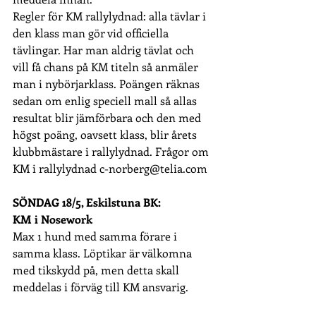
Regler för KM rallylydnad: alla tävlar i 
den klass man gör vid officiella 
tävlingar. Har man aldrig tävlat och 
vill få chans på KM titeln så anmäler 
man i nybörjarklass. Poängen räknas 
sedan om enlig speciell mall så allas 
resultat blir jämförbara och den med 
högst poäng, oavsett klass, blir årets 
klubbmästare i rallylydnad. Frågor om 
KM i rallylydnad 
c-norberg@telia.com
SÖNDAG 18/5, Eskilstuna BK:
KM i Nosework
Max 1 hund med samma förare i 
samma klass. Löptikar är välkomna 
med tikskydd på, men detta skall 
meddelas i förväg till KM ansvarig.