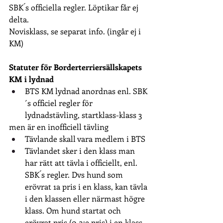
SBK´s officiella regler. Löptikar får ej 
delta.
Novisklass, se separat info. (ingår ej i 
KM)
Statuter för Borderterriersällskapets 
KM i lydnad
BTS KM lydnad anordnas enl. SBK
´s officiel regler för 
lydnadstävling, startklass-klass 3
men är en inofficiell tävling
Tävlande skall vara medlem i BTS
Tävlandet sker i den klass man 
har rätt att tävla i officiellt, enl. 
SBK´s regler. Dvs hund som 
erövrat 1a pris i en klass, kan tävla 
i den klassen eller närmast högre 
klass. Om hund startat och 
erövrat pris (0-3:e pris) i en klass, 