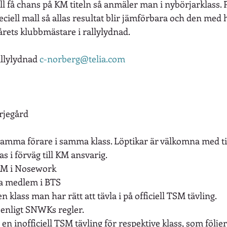
vill få chans på KM titeln så anmäler man i nybörjarklass.
ciell mall så allas resultat blir jämförbara och den med 
 årets klubbmästare i rallylydnad. 
llylydnad 
c-norberg@telia.com
rjegård
mma förare i samma klass. Löptikar är välkomna med ti
s i förväg till KM ansvarig.
 KM i Nosework
ra medlem i BTS
n klass man har rätt att tävla i på officiell TSM tävling.
enligt SNWKs regler.
en inofficiell TSM tävling för respektive klass, som följer