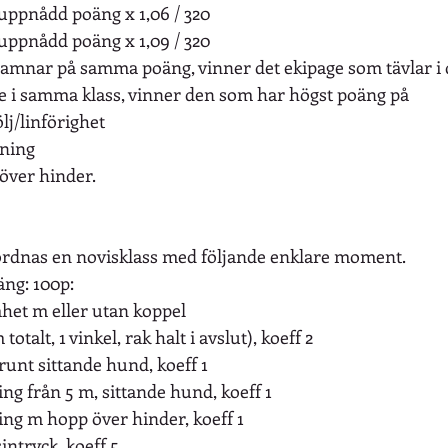
 uppnådd poäng x 1,06 / 320
 uppnådd poäng x 1,09 / 320
mnar på samma poäng, vinner det ekipage som tävlar i d
e i samma klass, vinner den som har högst poäng på
följ/linförighet
lning
över hinder.
ordnas en novisklass med följande enklare moment.
äng: 100p:
mhet m eller utan koppel
totalt, 1 vinkel, rak halt i avslut), koeff 2
å runt sittande hund, koeff 1
ing från 5 m, sittande hund, koeff 1
ing m hopp över hinder, koeff 1
intryck, koeff 5