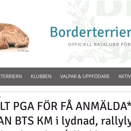
Borderterrie
OFFICIELL RASKLUBB FÖR
TERRIERN
KLUBBEN
VALPAR & UPPFÖDARE
AKTIV
4
LT PGA FÖR FÅ ANMÄLDA
N BTS KM i lydnad, rallyl