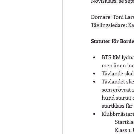
Novisklass, se sepa
Domare: Toni Lar
Tävlingsledare: 
Statuter för Bord
BTS KM lydnad 
men är en inof
Tävlande skal
Tävlandet sker
som erövrat 1a
hund startat o
startklass får
Klubbmästare 
Startkl
Klass 1: