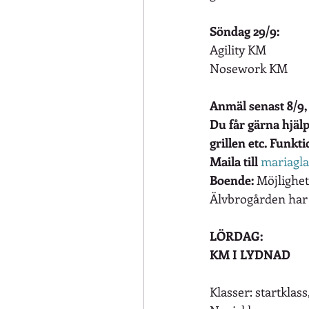
Söndag 29/9:
Agility KM
Nosework KM
Anmäl senast 8/9,
Du får gärna hjälpa
grillen etc. Funkt
Maila till
mariagl
Boende:
 Möjlighe
Älvbrogården har
LÖRDAG:
KM I LYDNAD
Klasser: startklass,