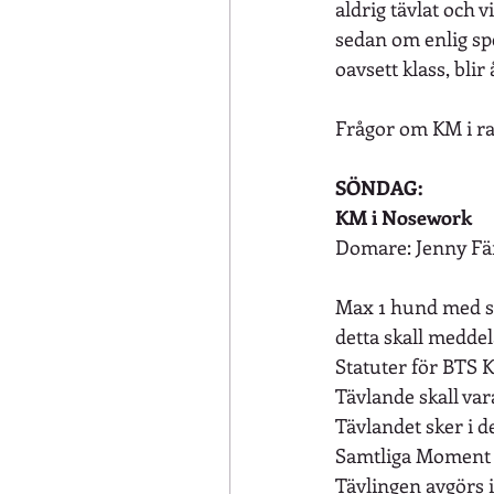
aldrig tävlat och 
sedan om enlig spe
oavsett klass, blir
Frågor om KM i ra
SÖNDAG:
KM i Nosework
Domare: Jenny Fä
Max 1 hund med sa
detta skall meddela
Statuter för BTS
Tävlande skall va
Tävlandet sker i de
Samtliga Moment 
Tävlingen avgörs i 