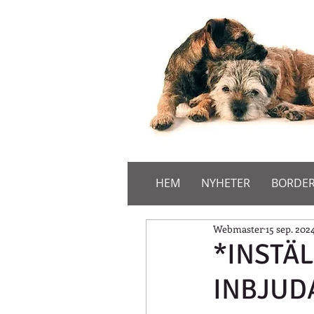
HEM
NYHETER
BORDER
Webmaster
15 sep. 202
*INSTÄL
INBJUDA