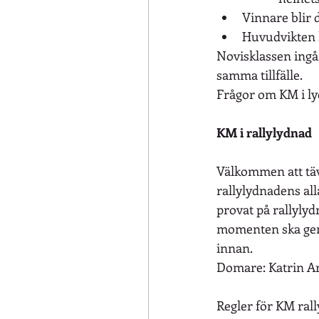
Vinnare blir 
Huvudvikten l
Novisklassen ingår
samma tillfälle.
Frågor om KM i ly
KM i rallylydnad
Välkommen att tävl
rallylydnadens all
provat på rallylyd
momenten ska geno
innan.
Domare: Katrin A
Regler för KM rally