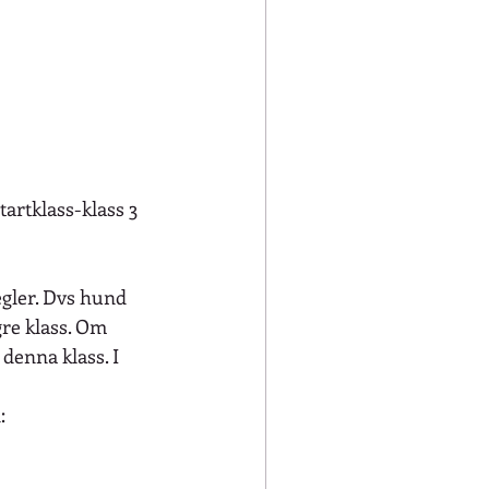
artklass-klass 3 
regler. Dvs hund 
gre klass. Om 
 denna klass. I 
: