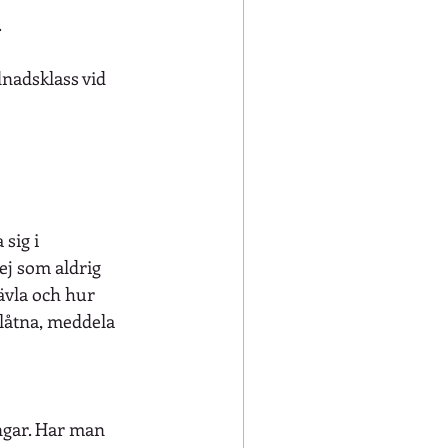
.
dnadsklass vid 
sig i 
ej som aldrig 
tävla och hur 
låtna, meddela 
ingar. Har man 