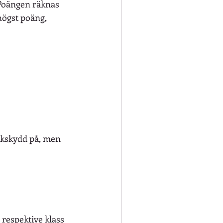
 Poängen räknas 
högst poäng, 
kskydd på, men 
 respektive klass 