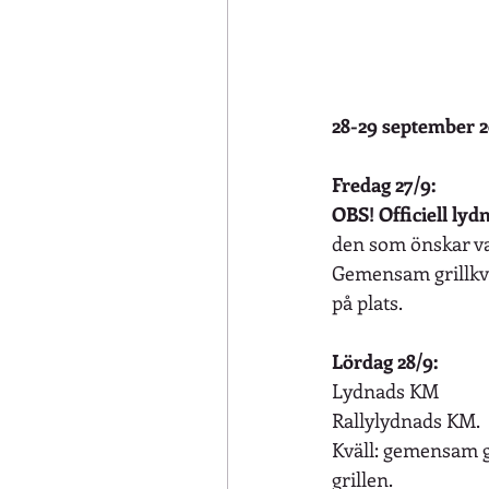
28-29 september 
Fredag 27/9:
OBS! Officiell lydn
den som önskar v
Gemensam grillkväl
på plats.
Lördag 28/9:
Lydnads KM
Rallylydnads KM.
Kväll: gemensam gr
grillen.