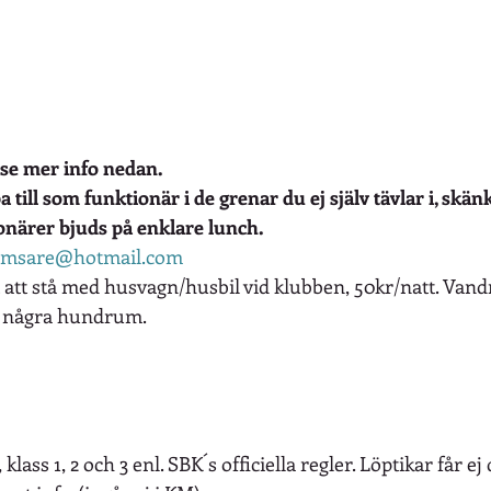
 se mer info nedan.
 till som funktionär i de grenar du ej själv tävlar i, skänk
ionärer bjuds på enklare lunch.
amsare@hotmail.com
t att stå med husvagn/husbil vid klubben, 50kr/natt. Va
 några hundrum.
 klass 1, 2 och 3 enl. SBK´s officiella regler. Löptikar får ej 