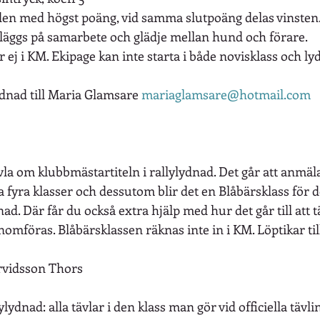
den med högst poäng, vid samma slutpoäng delas vinsten
äggs på samarbete och glädje mellan hund och förare.
 ej i KM. Ekipage kan inte starta i både novisklass och ly
dnad till Maria Glamsare 
mariaglamsare@hotmail.com
a om klubbmästartiteln i rallylydnad. Det går att anmäla 
a fyra klasser och dessutom blir det en Blåbärsklass för d
nad. Där får du också extra hjälp med hur det går till att 
mföras. Blåbärsklassen räknas inte in i KM. Löptikar til
rvidsson Thors
lydnad: alla tävlar i den klass man gör vid officiella tävl