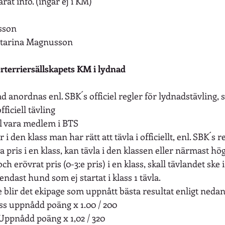
rat info. (ingår ej i KM)
sson
Katarina Magnusson
erterriersällskapets KM i lydnad
anordnas enl. SBK´s officiel regler för lydnadstävling, st
ficiell tävling
l vara medlem i BTS
 i den klass man har rätt att tävla i officiellt, enl. SBK´s 
 pris i en klass, kan tävla i den klassen eller närmast hö
ch erövrat pris (0-3:e pris) i en klass, skall tävlandet ske i
 endast hund som ej startat i klass 1 tävla.
blir det ekipage som uppnått bästa resultat enligt nedan
ass uppnådd poäng x 1.00 / 200
 Uppnådd poäng x 1,02 / 320