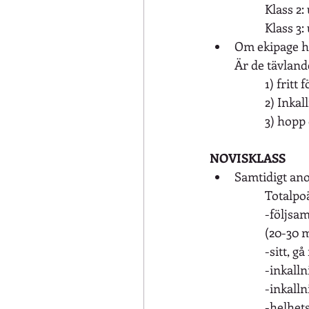
Klass 2:
Klass 3:
Om ekipage ha
Är de tävland
1) fritt 
2) Inkal
3) hopp 
NOVISKLASS
Samtidigt an
Totalpo
-följsa
(20-30 m 
-sitt, g
-inkalln
-inkalln
-helhets