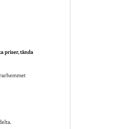
a priser, tända 
ndrarhemmet 
delta.