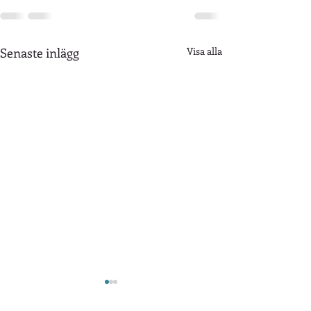
Senaste inlägg
Visa alla
INBJUDAN BTS KM 2026
20% rabatt i vår 
webbutik